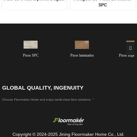
SPC
Pisos SPC
Pisos laminados
Pisos imper
GLOBAL QUALITY, INGENUITY
Choose Floormaker Home and enjoy world-class floor solutions. ”
Copyright © 2024-2025 Jining Floormaker Home Co., Ltd.